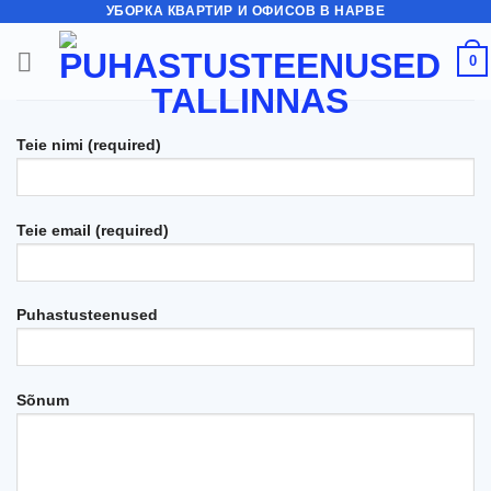
Skip
УБОРКА КВАРТИР И ОФИСОВ В НАРВЕ
to
0
content
Teie nimi (required)
Teie email (required)
Puhastusteenused
Sõnum