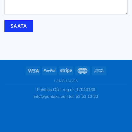
LANGUAGES
Puhtaks OÜ | reg nr: 17043166
info@puhtaks.ee | tel: 53 53 13 33