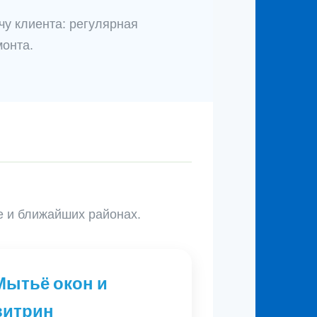
чу клиента: регулярная
монта.
е и ближайших районах.
Мытьё окон и
витрин